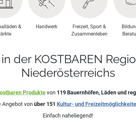
nalläden &
Handwerk
Freizeit, Sport &
Bildun
ärkte
Zusammenleben
Berat
in der KOSTBAREN Region 
Niederösterreichs
ostbaren Produkte
von
119
Bauernhöfen, Läden und reg
ge Angebot von
über
151
Kultur- und Freizeitmöglichkeit
Einfach naheliegend!