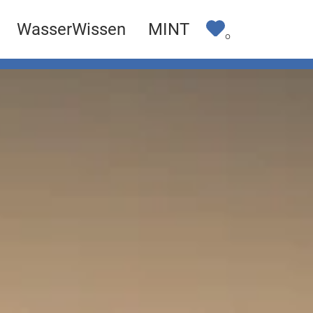
WasserWissen
MINT
0