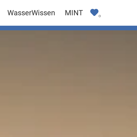
WasserWissen
MINT
0