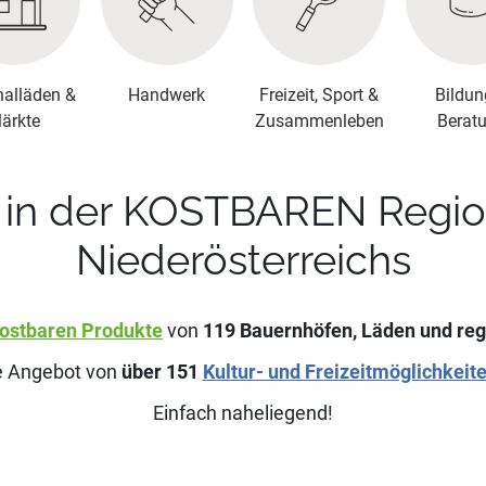
nalläden &
Handwerk
Freizeit, Sport &
Bildun
ärkte
Zusammenleben
Berat
in der KOSTBAREN Region 
Niederösterreichs
ostbaren Produkte
von
119
Bauernhöfen, Läden und reg
ge Angebot von
über
151
Kultur- und Freizeitmöglichkeit
Einfach naheliegend!