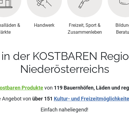
nalläden &
Handwerk
Freizeit, Sport &
Bildun
ärkte
Zusammenleben
Berat
in der KOSTBAREN Region 
Niederösterreichs
ostbaren Produkte
von
119
Bauernhöfen, Läden und reg
ge Angebot von
über
151
Kultur- und Freizeitmöglichkeit
Einfach naheliegend!