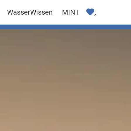
WasserWissen
MINT
0