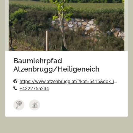
Baumlehrpfad
Atzenbrugg/Heiligeneich
https://www.atzenbrugg.at/?kat=6416&dok_id=53551
+4322755234