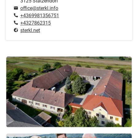
3125 Statzendorf
office@sterkl.info
+4369981356751
+4327862315
sterkl.net