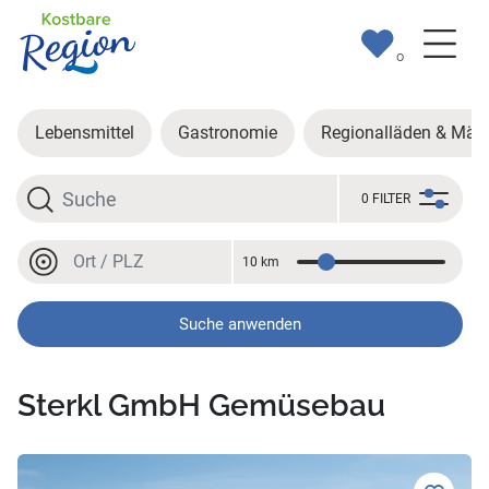
0
Lebensmittel
Gastronomie
Regionalläden & Märk
Suche
0 FILTER
Ort oder PLZ
10 km
Entfernung
Ort oder PLZ
Suche anwenden
Sterkl GmbH Gemüsebau