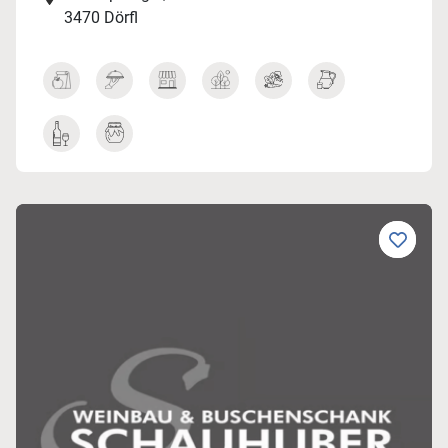
3470 Dörfl