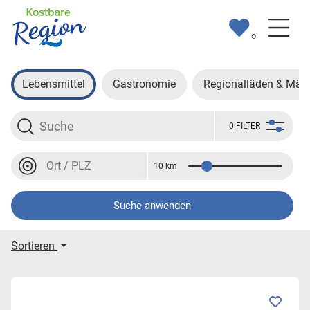
0
Lebensmittel
Gastronomie
Regionalläden & Märk
Suche
0 FILTER
Ort oder PLZ
10 km
Entfernung
Ort oder PLZ
Suche anwenden
Meine Suchergebnisse
Sortieren