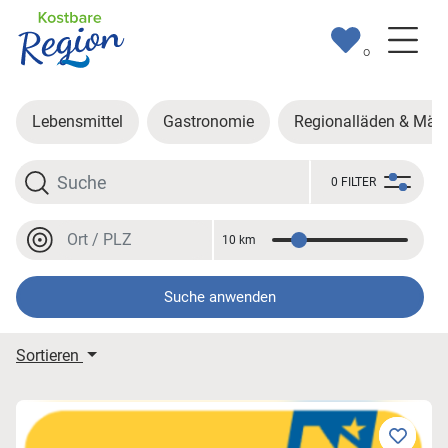
0
Lebensmittel
Gastronomie
Regionalläden & Märk
Suche
0 FILTER
Ort oder PLZ
10 km
Entfernung
Ort oder PLZ
Suche anwenden
Meine Suchergebnisse
Sortieren