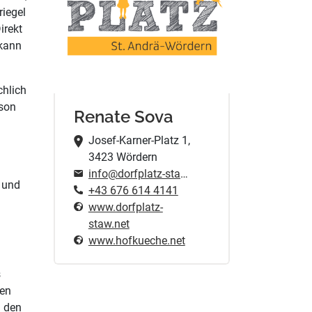
iegel
irekt
 kann
chlich
rson
Renate Sova
Josef-Karner-Platz 1,
3423 Wördern
info@dorfplatz-staw.net
 und
+43 676 614 4141
www.dorfplatz-
staw.net
www.hofkueche.net
s
den
m den