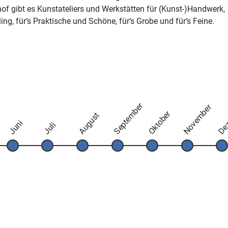
of gibt es Kunstateliers und Werkstätten für (Kunst-)Handwerk,
ing, für‘s Praktische und Schöne, für‘s Grobe und für‘s Feine.
September
November
De
Oktober
August
Juni
Juli