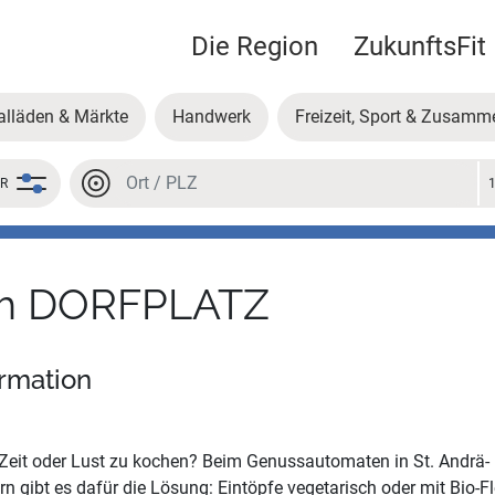
Die Region
ZukunftsFit
alläden & Märkte
Handwerk
Freizeit, Sport & Zusamm
Ort oder PLZ
ER
Ort oder PLZ
am DORFPLATZ
ormation
Zeit oder Lust zu kochen? Beim Genussautomaten in St. Andrä-
n gibt es dafür die Lösung: Eintöpfe vegetarisch oder mit Bio-Fl