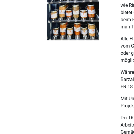
wie Ri
biete
beim E
man T
Alle F
vom Gä
oder g
mögli
Währe
Barzah
FR 18-
Mit U
Projek
Der D
Arbeit
Gemäu