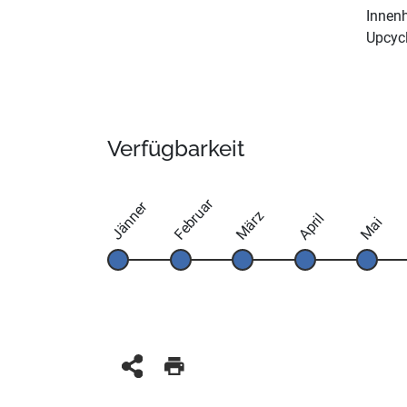
Innenh
Upcycl
Verfügbarkeit
Februar
Jänner
März
April
Mai