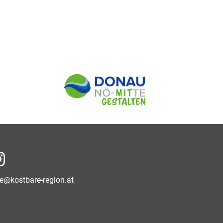
f Facebook
auf Instagram
ce@kostbare-region.at