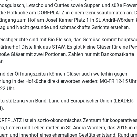
ndsgulasch, Letscho und Curries sowie Suppen und süße Powerr
t die Hofküche am DORFPLATZ in einem Genussautomaten an. D
ingang zum Hof am Josef Karner Platz 1 in St. Andrä-Wördern
ag und Nacht gesunde und schmackhafte Gerichte erstehen.
leischgerichte sind mit Bio-Fleisch, das Gemüse kommt hauptsä
rtnerhof Distelfink aus STAW. Es gibt kleine Gläser für eine Pe
roße Gläser mit zwei Portionen. Zahlen nur mit Bankomatkarte
ch.
nd der Öffnungszeiten können Gläser auch weiterhin gegen
lung in der Hofküche direkt erworben werden: MO-FR 12-15 Uhr
22 Uhr.
nterstützung von Bund, Land und Europäischer Union (LEADER-
t).
ORFPLATZ ist ein sozio-ökonomisches Zentrum für kooperative
en, Lernen und Leben mitten in St. Andrä-Wördern, das 2015 in 
ern und Innenhof eines ehemaligen Gestüts entstand. Rund u