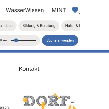
WasserWissen
MINT
0
enleben
Bildung & Beratung
Natur & Klima
Kunst
Suche anwenden
10 km
Entfernung
Kontakt
eisch,