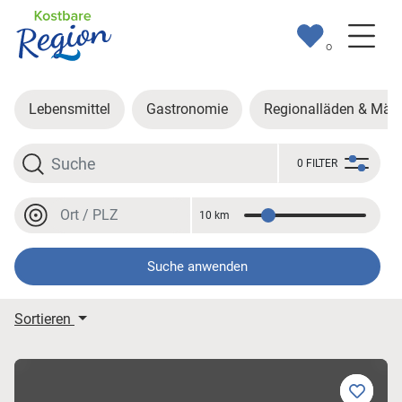
0
Lebensmittel
Gastronomie
Regionalläden & Märk
Suche
0 FILTER
Ort oder PLZ
10 km
Entfernung
Ort oder PLZ
Suche anwenden
Meine Suchergebnisse
Sortieren