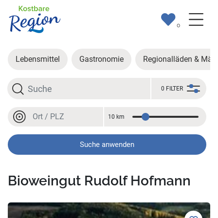
0
Lebensmittel
Gastronomie
Regionalläden & Märk
Suche
0 FILTER
Ort oder PLZ
10 km
Entfernung
Ort oder PLZ
Suche anwenden
Bioweingut Rudolf Hofmann