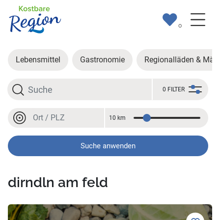
0
Lebensmittel
Gastronomie
Regionalläden & Märk
Suche
0 FILTER
Ort oder PLZ
10 km
Entfernung
Ort oder PLZ
Suche anwenden
dirndln am feld