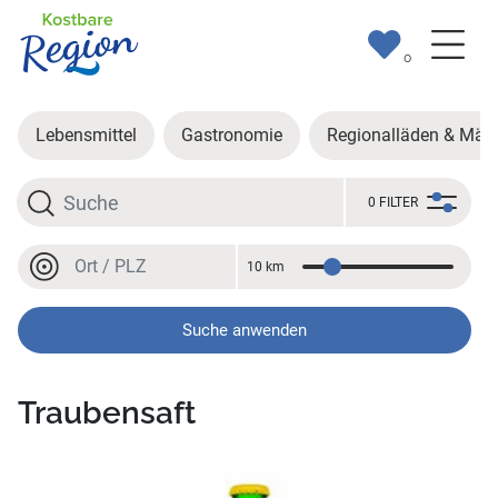
0
Lebensmittel
Gastronomie
Regionalläden & Märk
Suche
0 FILTER
Ort oder PLZ
10 km
Entfernung
Ort oder PLZ
Suche anwenden
Traubensaft