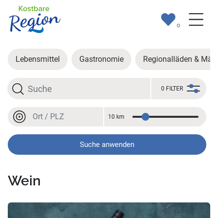
0
Lebensmittel
Gastronomie
Regionalläden & Märk
Suche
0 FILTER
Ort oder PLZ
10 km
Entfernung
Ort oder PLZ
Suche anwenden
Wein