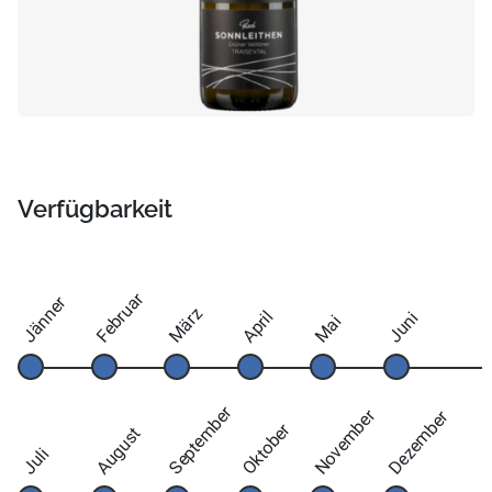
Verfügbarkeit
Februar
Jänner
März
April
Juni
Mai
September
November
Dezember
Oktober
August
Juli