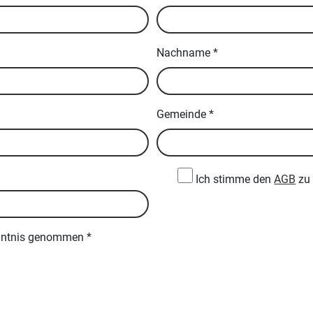
Nachname
*
Gemeinde
*
Ich stimme den
AGB
z
nntnis genommen
*