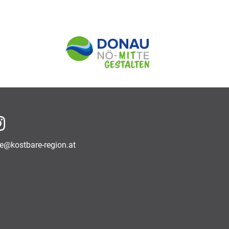
 Facebook
na Instagram
ce@kostbare-region.at