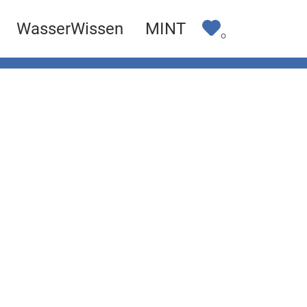
WasserWissen
MINT
0