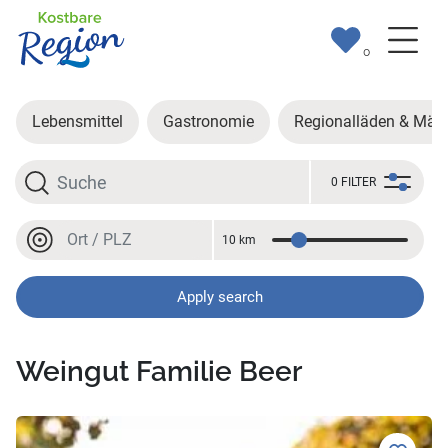
0
Lebensmittel
Gastronomie
Regionalläden & Märk
Search
0 FILTER
Location or postal code
10 km
Distance
Location or postal code
Apply search
Weingut Familie Beer