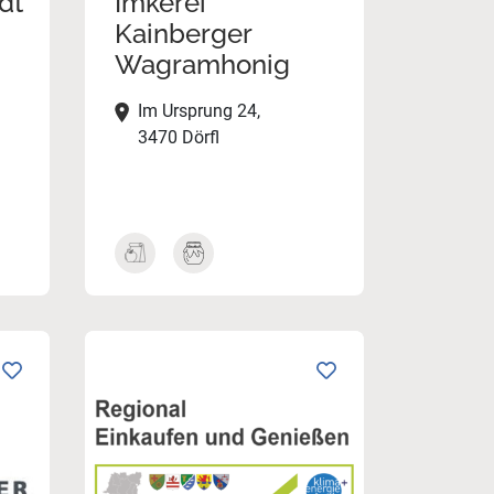
dt
Imkerei
Kainberger
Wagramhonig
Im Ursprung 24,
3470 Dörfl