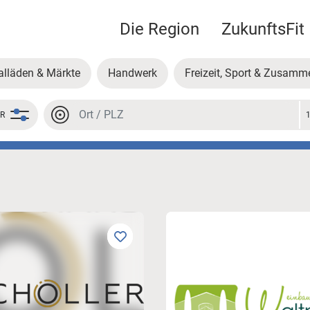
Die Region
ZukunftsFit
alläden & Märkte
Handwerk
Freizeit, Sport & Zusamm
Location or postal code
ER
Location or postal code