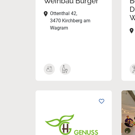
Weinbau Burger
B
D
Ottenthal 42,
W
3470 Kirchberg am
Wagram