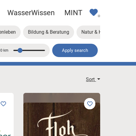
WasserWissen
MINT
0
enleben
Bildung & Beratung
Natur & Klima
Kunst
Apply search
10 km
Distance
Sort