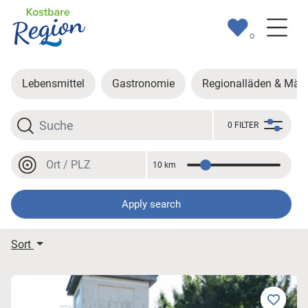
0
Lebensmittel
Gastronomie
Regionalläden & Märk
Search
0 FILTER
Location or postal code
10 km
Distance
Location or postal code
Apply search
Displaying results
Sort