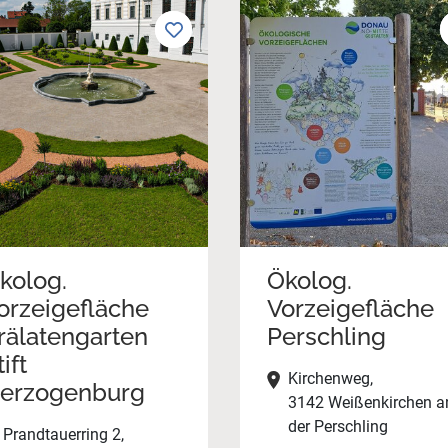
kolog.
Ökolog.
orzeigefläche
Vorzeigefläche
rälatengarten
Perschling
ift
Kirchenweg,
erzogenburg
3142 Weißenkirchen a
der Perschling
Prandtauerring 2,