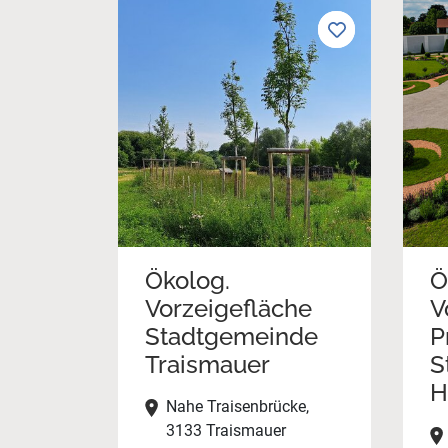
Ökolog.
Ö
Vorzeigefläche
V
Stadtgemeinde
P
Traismauer
St
H
Nahe Traisenbrücke,
3133 Traismauer