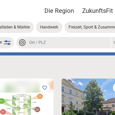
Die Region
ZukunftsFit
alläden & Märkte
Handwerk
Freizeit, Sport & Zusamm
Location or postal code
ER
Location or postal code