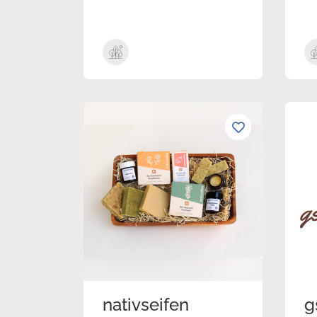
nativseifen
g