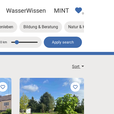
WasserWissen
MINT
0
enleben
Bildung & Beratung
Natur & Klima
Kunst
Apply search
10 km
Distance
Sort