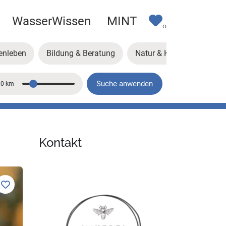
WasserWissen
MINT
0
enleben
Bildung & Beratung
Natur & Klima
Kunst
Suche anwenden
10 km
Entfernung
Kontakt