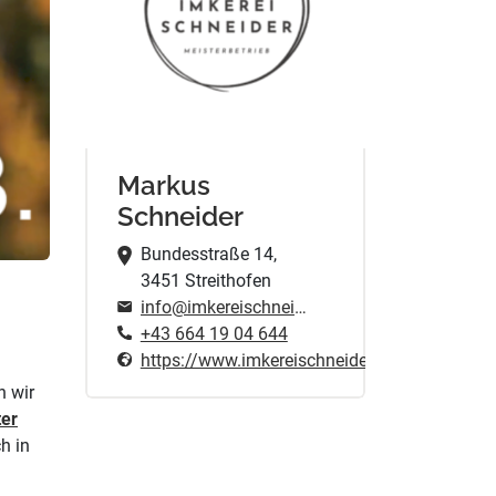
Markus
Schneider
Bundesstraße 14,
3451 Streithofen
info@imkereischneider.at
+43 664 19 04 644
https://www.imkereischneider.at
n wir
ter
h in