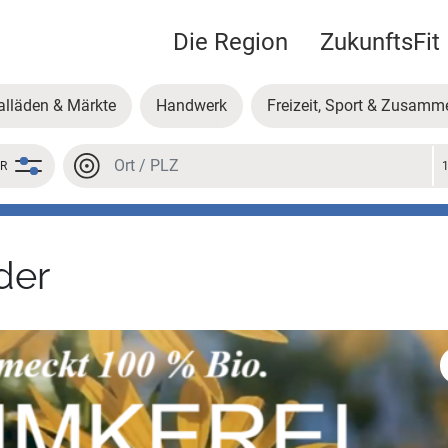
Die Region
ZukunftsFit
alläden & Märkte
Handwerk
Freizeit, Sport & Zusamm
Ort oder PLZ
ER
Ort oder PLZ
der