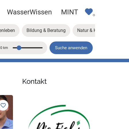
WasserWissen
MINT
0
enleben
Bildung & Beratung
Natur & Klima
Kunst
Suche anwenden
10 km
Entfernung
Kontakt