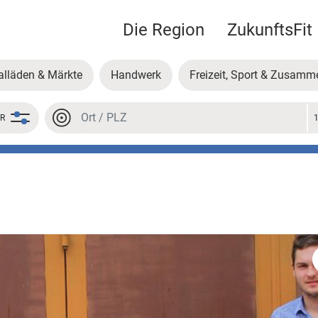
Die Region
ZukunftsFit
alläden & Märkte
Handwerk
Freizeit, Sport & Zusamm
Ort oder PLZ
ER
Ort oder PLZ