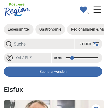
0
Lebensmittel
Gastronomie
Regionalläden & Märk
Suche
0 FILTER
Ort oder PLZ
10 km
Entfernung
Ort oder PLZ
Suche anwenden
Eisfux