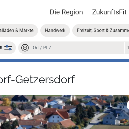
Die Region
ZukunftsFit
alläden & Märkte
Handwerk
Freizeit, Sport & Zusamm
Ort oder PLZ
ER
Ort oder PLZ
rf-Getzersdorf