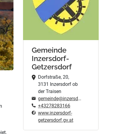
Gemeinde
Inzersdorf-
Getzersdorf
Dorfstraße, 20,
3131 Inzersdorf ob
der Traisen
gemeinde@inzersdorf-getzersdorf.at
+43278283166
n
www.inzersdorf-
getzersdorf.gv.at
iet.