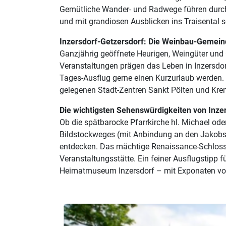
Gemütliche Wander- und Radwege führen durch
und mit grandiosen Ausblicken ins Traisental 
Inzersdorf-Getzersdorf: Die Weinbau-Gemei
Ganzjährig geöffnete Heurigen, Weingüter und
Veranstaltungen prägen das Leben in Inzersdor
Tages-Ausflug gerne einen Kurzurlaub werden.
gelegenen Stadt-Zentren Sankt Pölten und Krems
Die wichtigsten Sehenswürdigkeiten von Inze
Ob die spätbarocke Pfarrkirche hl. Michael od
Bildstockweges (mit Anbindung an den Jakobsw
entdecken. Das mächtige Renaissance-Schloss 
Veranstaltungsstätte. Ein feiner Ausflugstipp f
Heimatmuseum Inzersdorf – mit Exponaten von 