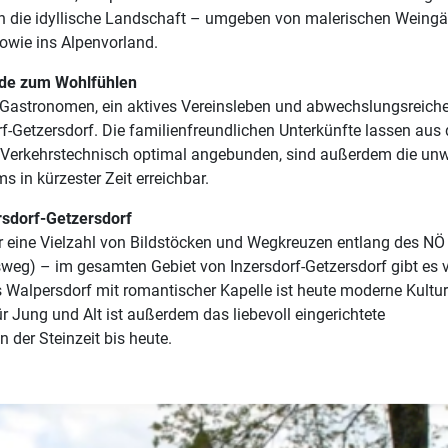
 die idyllische Landschaft – umgeben von malerischen Weingä
sowie ins Alpenvorland.
nde zum Wohlfühlen
 Gastronomen, ein aktives Vereinsleben und abwechslungsreich
f-Getzersdorf. Die familienfreundlichen Unterkünfte lassen aus
 Verkehrstechnisch optimal angebunden, sind außerdem die unw
 in kürzester Zeit erreichbar.
rsdorf-Getzersdorf
er eine Vielzahl von Bildstöcken und Wegkreuzen entlang des NÖ
eg) – im gesamten Gebiet von Inzersdorf-Getzersdorf gibt es v
Walpersdorf mit romantischer Kapelle ist heute moderne Kultur
ür Jung und Alt ist außerdem das liebevoll eingerichtete
der Steinzeit bis heute.