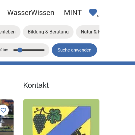
WasserWissen
MINT
0
enleben
Bildung & Beratung
Natur & Klima
Kunst
Suche anwenden
10 km
Entfernung
Kontakt