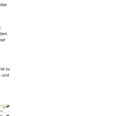
rten
e
 dem
eit
iel zu
- und