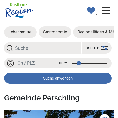
0
Lebensmittel
Gastronomie
Regionalläden & Märk
Suche
0 FILTER
Ort oder PLZ
10 km
Entfernung
Ort oder PLZ
Suche anwenden
Gemeinde Perschling