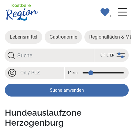
0
Lebensmittel
Gastronomie
Regionalläden & Märk
Suche
0 FILTER
Ort oder PLZ
10 km
Entfernung
Ort oder PLZ
Suche anwenden
Hundeauslaufzone
Herzogenburg