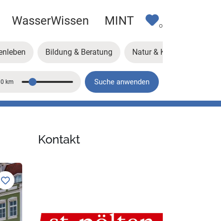
WasserWissen
MINT
0
enleben
Bildung & Beratung
Natur & Klima
Kunst
Suche anwenden
10 km
Entfernung
Kontakt