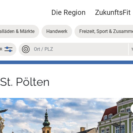
Die Region
ZukunftsFit
alläden & Märkte
Handwerk
Freizeit, Sport & Zusamm
Ort oder PLZ
ER
Ort oder PLZ
St. Pölten