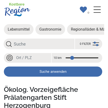
0
Lebensmittel
Gastronomie
Regionalläden & Märk
Suche
0 FILTER
Ort oder PLZ
10 km
Entfernung
Ort oder PLZ
Suche anwenden
Ökolog. Vorzeigefläche
Prälatengarten Stift
Herzogenburg