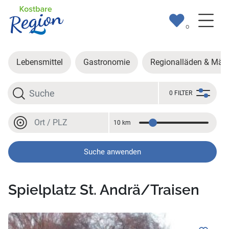
0
Lebensmittel
Gastronomie
Regionalläden & Märk
Suche
0 FILTER
Ort oder PLZ
10 km
Entfernung
Ort oder PLZ
Suche anwenden
Spielplatz St. Andrä/Traisen