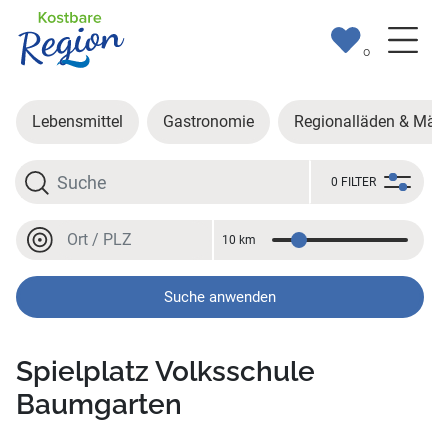
0
Lebensmittel
Gastronomie
Regionalläden & Märk
Suche
0 FILTER
Ort oder PLZ
10 km
Entfernung
Ort oder PLZ
Suche anwenden
Spielplatz Volksschule
Baumgarten