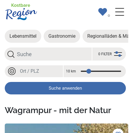
0
Lebensmittel
Gastronomie
Regionalläden & Märk
Suche
0 FILTER
Ort oder PLZ
10 km
Entfernung
Ort oder PLZ
Suche anwenden
Wagrampur - mit der Natur