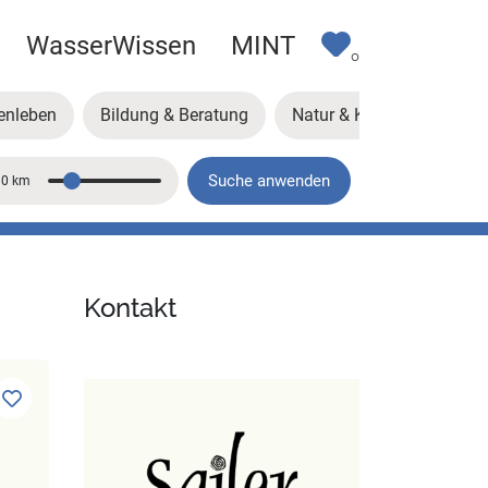
WasserWissen
MINT
0
enleben
Bildung & Beratung
Natur & Klima
Kunst
Suche anwenden
10 km
Entfernung
Kontakt