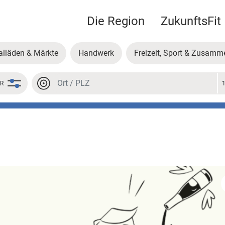
Die Region
ZukunftsFit
alläden & Märkte
Handwerk
Freizeit, Sport & Zusamm
Ort oder PLZ
ER
Ort oder PLZ