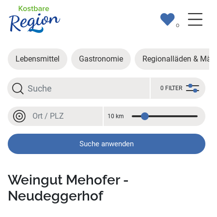
0
Lebensmittel
Gastronomie
Regionalläden & Märk
Suche
0 FILTER
Ort oder PLZ
10 km
Entfernung
Ort oder PLZ
Suche anwenden
Weingut Mehofer -
Neudeggerhof