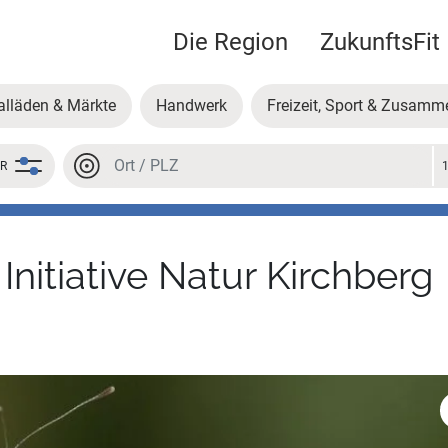
Die Region
ZukunftsFit
alläden & Märkte
Handwerk
Freizeit, Sport & Zusamm
Ort oder PLZ
ER
Ort oder PLZ
itiative Natur Kirchberg