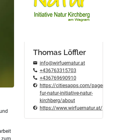
Thomas Löffler
info@wirfuernatur.at
+436763315703
+436769690910
https://citiesapps.com/pages/wir-
fur-natur-initiative-natur-
kirchberg/about
https://www.wirfuernatur.at/
 und
rbeit
g zum