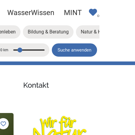
WasserWissen
MINT
0
enleben
Bildung & Beratung
Natur & Klima
Kunst
Suche anwenden
10 km
Entfernung
Kontakt