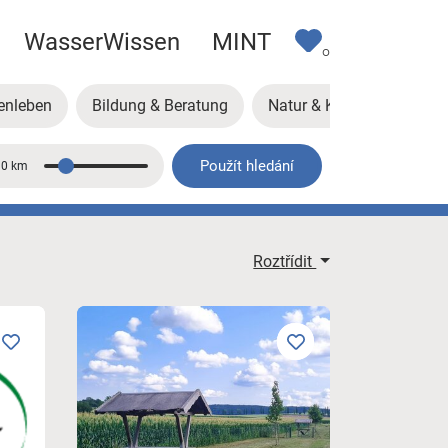
WasserWissen
MINT
0
enleben
Bildung & Beratung
Natur & Klima
Kunst
Použít hledání
10 km
Vzdálenost
Roztřídit