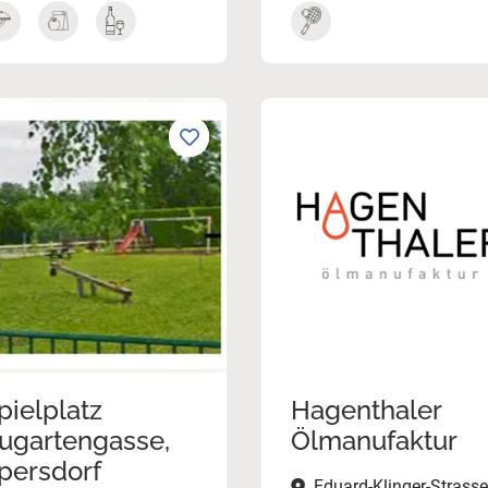
pielplatz
Hagenthaler
ugartengasse,
Ölmanufaktur
persdorf
Eduard-Klinger-Strasse