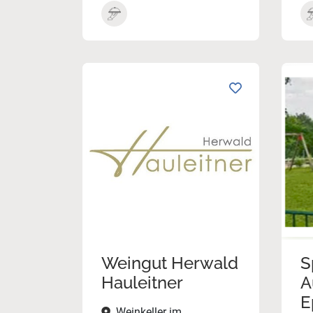
Weingut Herwald
S
Hauleitner
A
E
Weinkeller im