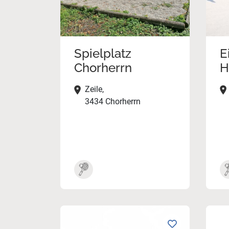
Spielplatz
E
Chorherrn
H
Zeile,
3434 Chorherrn