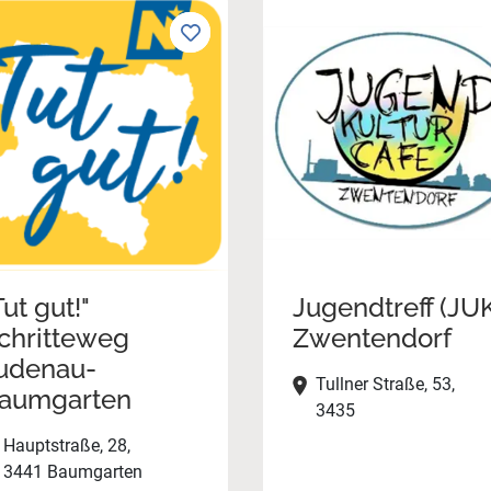
Tut gut!"
Jugendtreff (JU
chritteweg
Zwentendorf
udenau-
Tullner Straße, 53,
aumgarten
3435
Hauptstraße, 28,
3441 Baumgarten