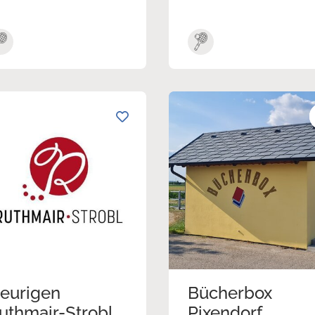
eurigen
Bücherbox
uthmair-Strobl
Pixendorf