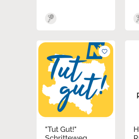
"Tut Gut!"
H
Schritteweg
R