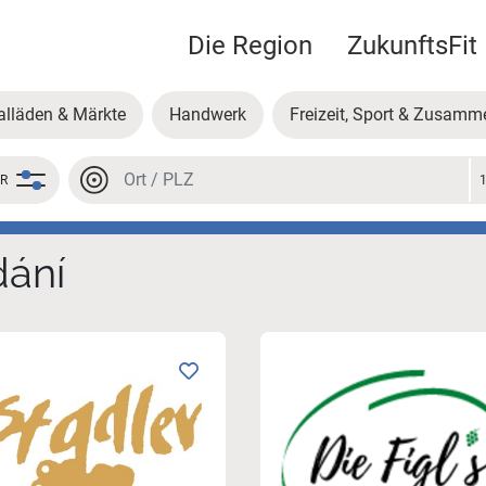
Die Region
ZukunftsFit
alläden & Märkte
Handwerk
Freizeit, Sport & Zusamm
Místo nebo PSČ
ER
Místo nebo PSČ
dání