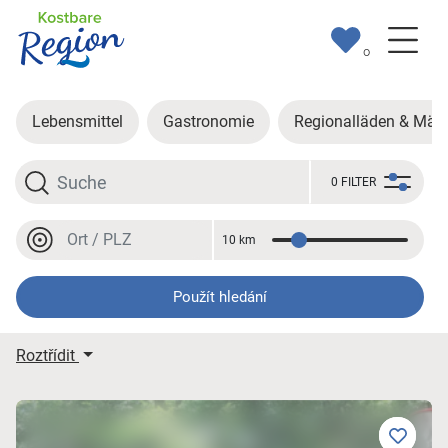
0
Lebensmittel
Gastronomie
Regionalläden & Märk
Hledat
0 FILTER
Místo nebo PSČ
10 km
Vzdálenost
Místo nebo PSČ
Použít hledání
Moje výsledky hledání
Roztřídit