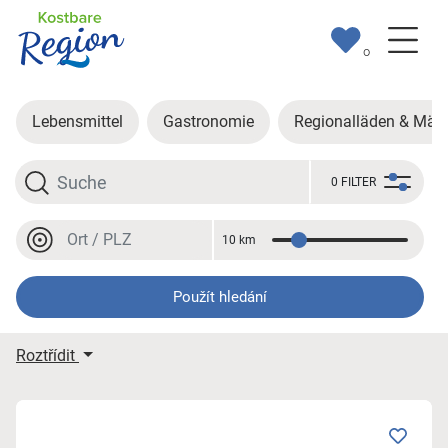
0
Lebensmittel
Gastronomie
Regionalläden & Märk
Hledat
0 FILTER
Místo nebo PSČ
10 km
Vzdálenost
Místo nebo PSČ
Použít hledání
Moje výsledky hledání
Roztřídit