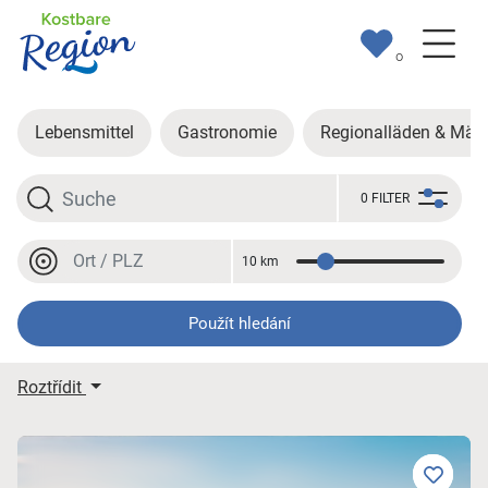
0
Lebensmittel
Gastronomie
Regionalläden & Märk
Hledat
0 FILTER
Místo nebo PSČ
10 km
Vzdálenost
Místo nebo PSČ
Použít hledání
Moje výsledky hledání
Roztřídit