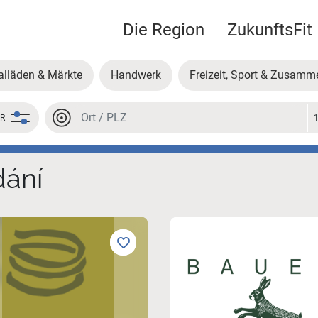
Die Region
ZukunftsFit
alläden & Märkte
Handwerk
Freizeit, Sport & Zusamm
Místo nebo PSČ
ER
Místo nebo PSČ
dání