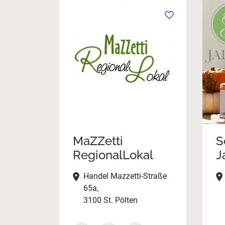
MaZZetti
S
RegionalLokal
J
Handel Mazzetti-Straße
65a,
3100 St. Pölten