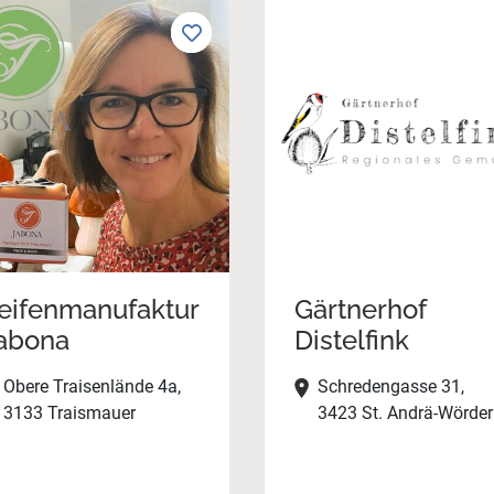
eifenmanufaktur
Gärtnerhof
abona
Distelfink
Obere Traisenlände 4a,
Schredengasse 31,
3133 Traismauer
3423 St. Andrä-Wörde