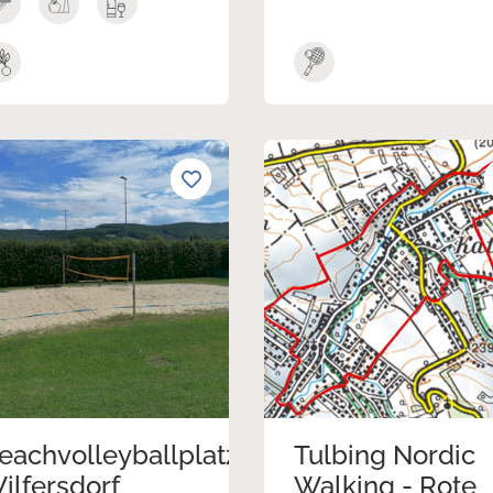
eachvolleyballplatz
Tulbing Nordic
ilfersdorf
Walking - Rote