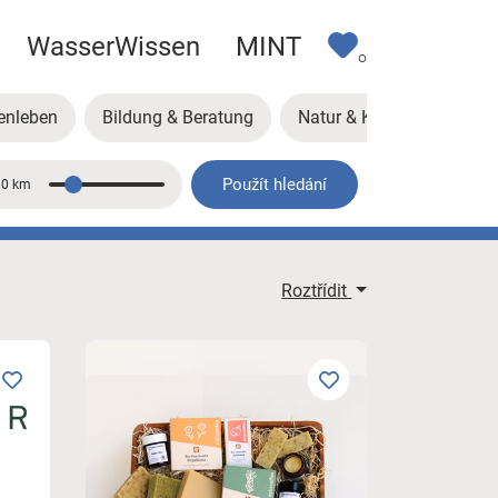
WasserWissen
MINT
0
enleben
Bildung & Beratung
Natur & Klima
Kunst
Použít hledání
10 km
Vzdálenost
Roztřídit