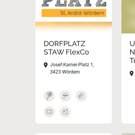
DORFPLATZ
U
STAW FlexCo
N
T
Josef-Karner-Platz 1,
3423 Wördern